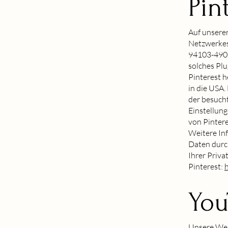
Pin
Auf unserer
Netzwerkes 
94103-490, 
solches Plu
Pinterest h
in die USA.
der besucht
Einstellun
von Pintere
Weitere In
Daten durc
Ihrer Priva
Pinterest:
h
You
Unsere Web