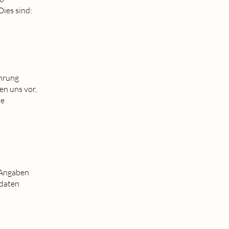
Dies sind:
hrung
n uns vor,
ne
 Angaben
tdaten
s