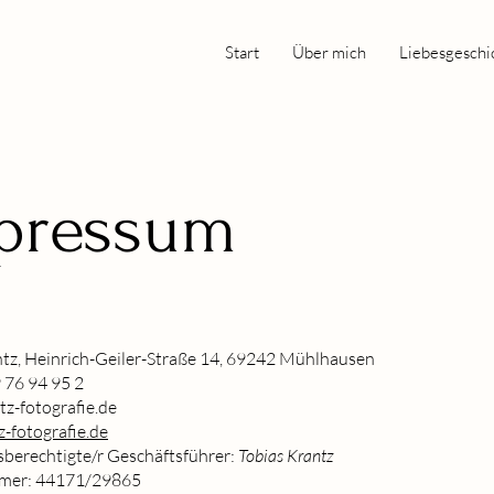
Start
Über mich
Liebesgeschi
pressum
ntz, Heinrich-Geiler-Straße 14, 69242 Mühlhausen
 76 94 95 2
z-fotografie.de
-fotografie.de
sberechtigte/r Geschäftsführer:
Tobias Krantz
mer: 44171/29865