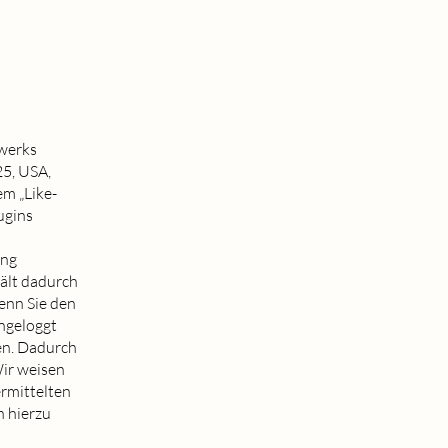
zwerks
25, USA,
em „Like-
ugins
ung
ält dadurch
Wenn Sie den
ngeloggt
ken. Dadurch
ir weisen
ermittelten
 hierzu