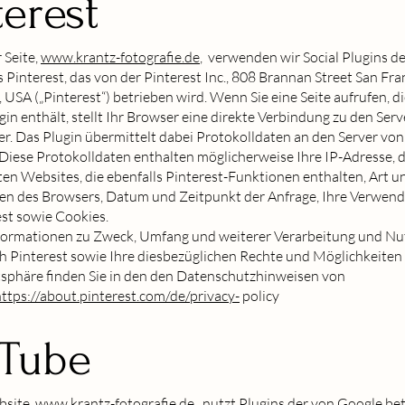
terest
 Seite,
www.krantz-fotografie.de
, verwenden wir Social Plugins de
Pinterest, das von der Pinterest Inc., 808 Brannan Street San Fra
USA („Pinterest“) betrieben wird. Wenn Sie eine Seite aufrufen, di
gin enthält, stellt Ihr Browser eine direkte Verbindung zu den Ser
er. Das Plugin übermittelt dabei Protokolldaten an den Server von
 Diese Protokolldaten enthalten möglicherweise Ihre IP-Adresse, 
en Websites, die ebenfalls Pinterest-Funktionen enthalten, Art u
gen des Browsers, Datum und Zeitpunkt der Anfrage, Ihre Verwen
st sowie Cookies.
formationen zu Zweck, Umfang und weiterer Verarbeitung und Nu
h Pinterest sowie Ihre diesbezüglichen Rechte und Möglichkeiten
tsphäre finden Sie in den den Datenschutzhinweisen von
ttps://about.pinterest.com/de/privacy-
policy
Tube
site,
www.krantz-fotografie.de
, nutzt Plugins der von Google be