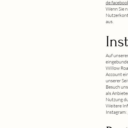
de.faceboo
Wenn Sie n
Nutzerkont
aus.
Ins
Auf unsere
eingebunde
Willow Road
Account ein
unserer Sei
Besuch uns
als Anbiete
Nutzung du
Weitere Inf
Instagram: