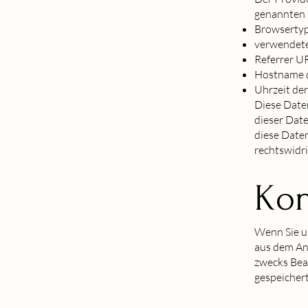
genannten S
Browsertyp
verwendete
Referrer U
Hostname d
Uhrzeit der
Diese Date
dieser Dat
diese Daten
rechtswidr
Kon
Wenn Sie u
aus dem An
zwecks Bear
gespeichert