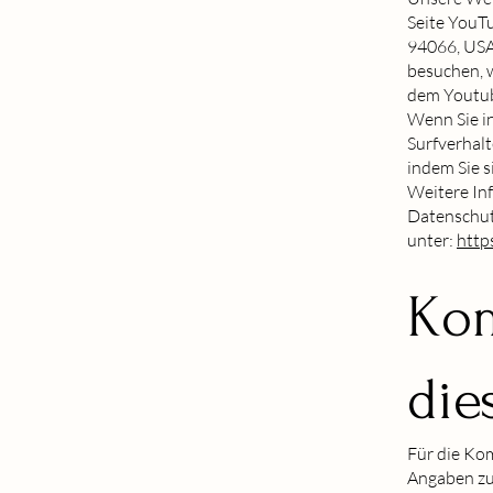
Seite YouTu
94066, USA
besuchen, w
dem Youtube
Wenn Sie i
Surfverhalt
indem Sie 
Weitere In
Datenschut
unter:
http
Kom
die
Für die Ko
Angaben zu