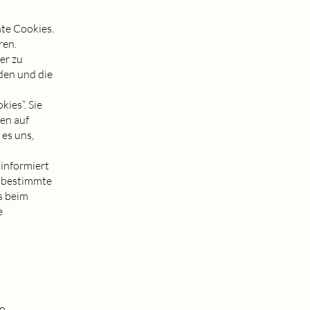
nte Cookies.
ren.
er zu
den und die
ies“. Sie
en auf
 es uns,
 informiert
r bestimmte
s beim
e
so