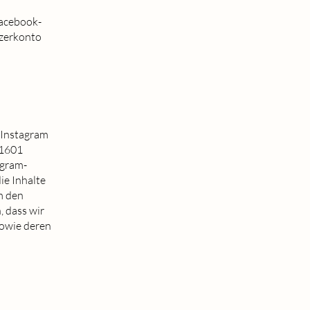
Facebook-
tzerkonto
 Instagram
 1601
agram-
ie Inhalte
m den
, dass wir
sowie deren