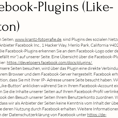
ebook-Plugins (Like-
ton)
n Seiten,
www.krantz-fotografie.de
, sind Plugins des sozialen Net
nbieter Facebook Inc., 1 Hacker Way, Menlo Park, California 940
. Die Facebook-Plugins erkennen Sie an dem Facebook-Logo oder d
efällt mir“) auf unserer Seite. Eine Übersicht über die Facebook-Pl
ier:
https://developers.facebook.com/docs/plugins/.
sere Seiten besuchen, wird über das Plugin eine direkte Verbind
hrem Browser und dem Facebook-Server hergestellt. Facebook erh
tion, dass Sie mit Ihrer IP- Adresse unsere Seite besucht haben. 
Like-Button“ anklicken während Sie in Ihrem Facebook-Account ei
n Sie die Inhalte unserer Seiten auf Ihrem Facebook-Profil verlin
ook den Besuch unserer Seiten Ihrem Benutzerkonto zuordnen. W
 dass wir als Anbieter der Seiten keine Kenntnis vom Inhalt der üb
e deren Nutzung durch Facebook erhalten. Weitere Informationen
 in der Datenschutzerklärung von Facebook unter
https://de-