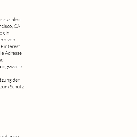
s sozialen
ncisco, CA
e ein
vern von
 Pinterest
die Adresse
nd
dungsweise
tzung der
 zum Schutz
triebenen