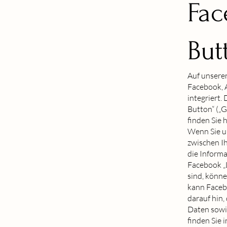
Fac
But
Auf unsere
Facebook, A
integriert
Button“ („G
finden Sie h
Wenn Sie un
zwischen I
die Informa
Facebook „
sind, könne
kann Faceb
darauf hin,
Daten sowi
finden Sie