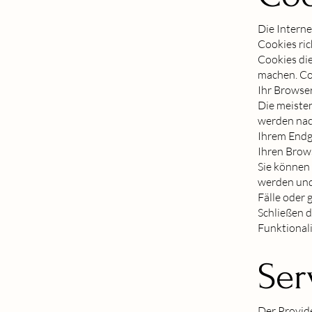
Die Interne
Cookies ric
Cookies die
machen. Coo
Ihr Browser
Die meisten
werden nac
Ihrem Endge
Ihren Brow
Sie können 
werden und
Fälle oder 
Schließen d
Funktionali
Ser
Der Provide