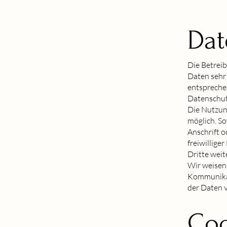
Dat
Die Betreib
Daten sehr
entspreche
Datenschut
Die Nutzun
möglich. S
Anschrift o
freiwillige
Dritte wei
Wir weisen 
Kommunikat
der Daten v
Coo