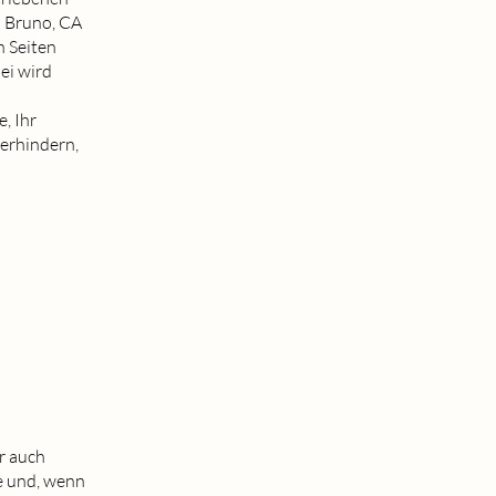
n Bruno, CA
n Seiten
ei wird
, Ihr
verhindern,
r auch
e und, wenn