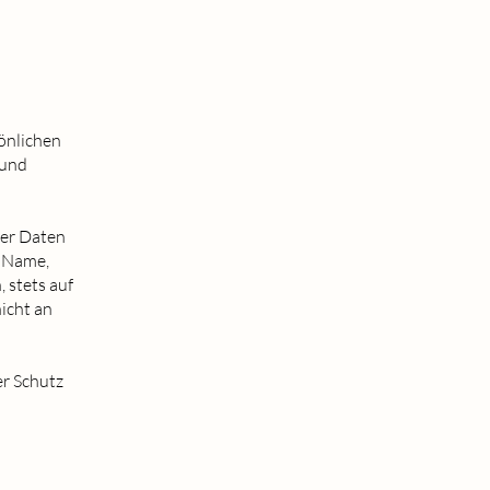
sönlichen
 und
ner Daten
e Name,
 stets auf
icht an
er Schutz