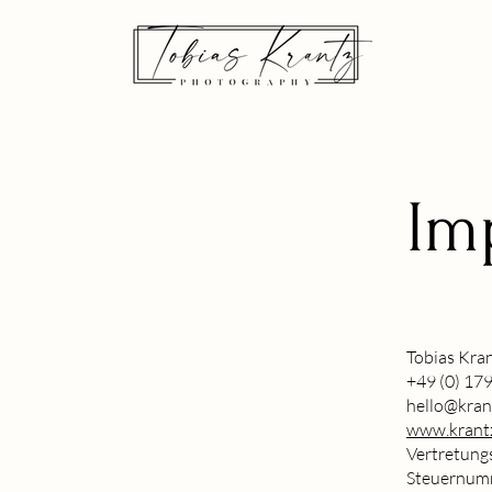
Im
Tobias Kra
+49 (0) 179
hello@krant
www.krantz
Vertretung
Steuernum